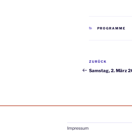
KATEGORIEN
PROGRAMME
Beitragsnav
Vorheriger
ZURÜCK
Beitrag
Samstag, 2. März 2
Impressum