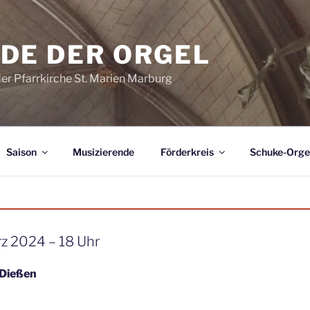
DE DER ORGEL
der Pfarrkirche St. Marien Marburg
Saison
Musizierende
Förderkreis
Schuke-Orge
z 2024 – 18 Uhr
 Dießen