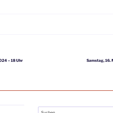
igation
024 – 18 Uhr
Samstag, 16.
Suche