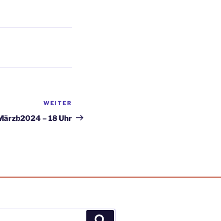
WEITER
Nächster
Beitrag
 Märzb2024 – 18 Uhr
Suchen