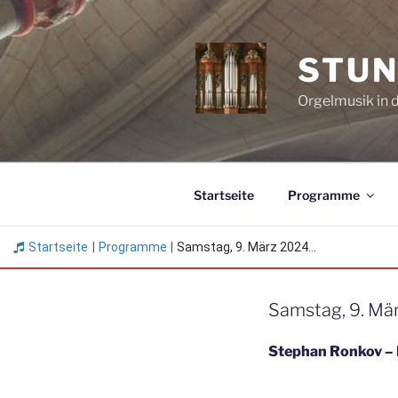
Zum
Inhalt
springen
STUN
Orgelmusik in 
Startseite
Programme
Startseite
|
Programme
|
Samstag, 9. März 2024...
Samstag, 9. Mär
Stephan Ronkov –