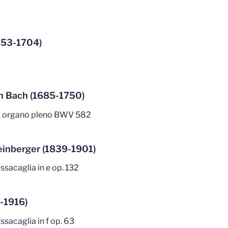
653-1704)
n Bach (1685-1750)
ro organo pleno BWV 582
einberger (1839-1901)
ssacaglia in e op. 132
-1916)
sacaglia in f op. 63