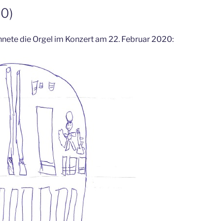
10)
nete die Orgel im Konzert am 22. Februar 2020: