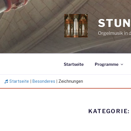
Zum
Inhalt
springen
STUN
Orgelmusik in 
Startseite
Programme
Startseite
|
Besonderes
|
Zeichnungen
KATEGORIE