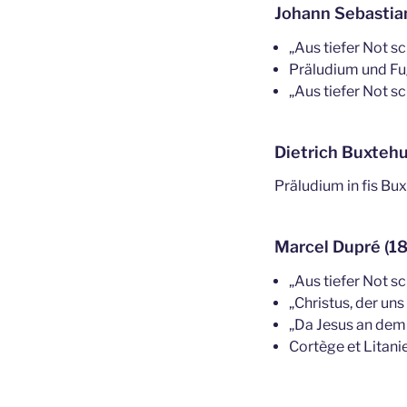
Johann Sebastia
„Aus tiefer Not s
Präludium und F
„Aus tiefer Not s
Dietrich Buxtehu
Präludium in fis B
Marcel Dupré (18
„Aus tiefer Not sch
„Christus, der uns
„Da Jesus an dem
Cortège et Litanie