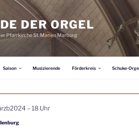
DE DER ORGEL
der Pfarrkirche St. Marien Marburg
Saison
Musizierende
Förderkreis
Schuke-Orge
ärzb2024 – 18 Uhr
llenburg