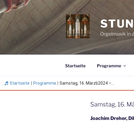
Zum
Inhalt
springen
STUN
Orgelmusik in 
Startseite
Programme
Startseite
|
Programme
|
Samstag, 16. Märzb2024 –...
Samstag, 16. M
Joachim Dreher, Di