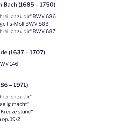
n Bach (1685 – 1750)
chrei ich zu dir“ BWV 686
uge fis-Moll BWV 883
chrei ich zu dir“ BWV 687
de (1637 – 1707)
uxWV 146
86 – 1971)
rei ich zu dir“
 selig macht“
 Kreuze stund“
 op. 19/2