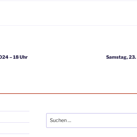
igation
024 – 18 Uhr
Samstag, 23.
Suche
nach: