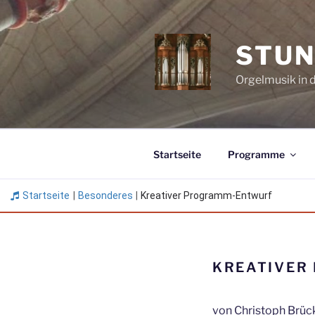
Zum
Inhalt
springen
STUN
Orgelmusik in 
Startseite
Programme
Startseite
|
Besonderes
|
Kreativer Programm-Entwurf
KREATIVER
von Christoph Brüc