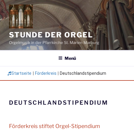
Zum
Inhalt
springen
STUNDE DER ORGEL
Orgelmusik in der Pfarrkirche St. Marien Marburg
Menü
Startseite
|
Förderkreis
|
Deutschlandstipendium
DEUTSCHLANDSTIPENDIUM
Förderkreis stiftet Orgel-Stipendium