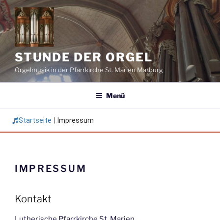
Zum
Inhalt
springen
STUNDE DER ORGEL
Orgelmusik in der Pfarrkirche St. Marien Marburg
Menü
Startseite
|
Impressum
IMPRESSUM
Kontakt
Lutherische Pfarrkirche St. Marien