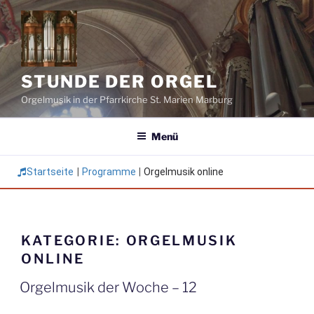
Zum
Inhalt
springen
STUNDE DER ORGEL
Orgelmusik in der Pfarrkirche St. Marien Marburg
Menü
Startseite
|
Programme
|
Orgelmusik online
KATEGORIE:
ORGELMUSIK
ONLINE
Orgelmusik der Woche – 12