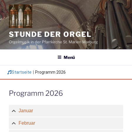
Zum
Inhalt
springen
STUNDE DER ORGEL
Orgelmusik in der Pfarrkirche St. Marien Marburg
Menü
Startseite
|
Programm 2026
Programm 2026
Januar
Februar