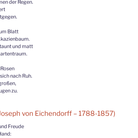
umen der Regen.
rt
ntgegen.
 um Blatt
Akazienbaum.
taunt und matt
Gartentraum.
 Rosen
 sich nach Ruh.
großen,
gen zu.
Joseph von Eichendorff – 1788-1857)
 und Freude
Hand: