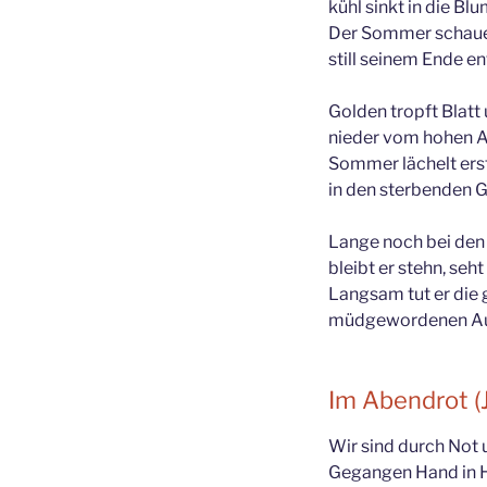
kühl sinkt in die Bl
Der Sommer schaue
still seinem Ende e
Golden tropft Blatt
nieder vom hohen 
Sommer lächelt ers
in den sterbenden 
Lange noch bei den
bleibt er stehn, seht
Langsam tut er die 
müdgewordenen Au
Im Abendrot (
Wir sind durch Not
Gegangen Hand in 