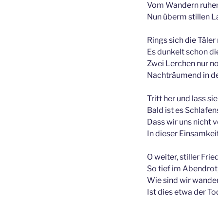
Vom Wandern ruhen
Nun überm stillen L
Rings sich die Täler
Es dunkelt schon die
Zwei Lerchen nur n
Nachträumend in de
Tritt her und lass si
Bald ist es Schlafen
Dass wir uns nicht v
In dieser Einsamkeit
O weiter, stiller Frie
So tief im Abendrot
Wie sind wir wand
Ist dies etwa der To