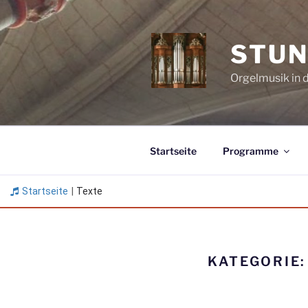
Zum
Inhalt
springen
STUN
Orgelmusik in 
Startseite
Programme
Startseite
|
Texte
KATEGORIE