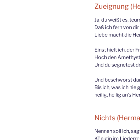
Zueignung (He
Ja, du weißt es, teur
Daß ich fern von dir
Liebe macht die He
Einst hielt ich, der F
Hoch den Amethyst
Und du segnetest d
Und beschworst dar
Bis ich, was ich nie
heilig, heilig an’s H
Nichts (Herm
Nennen soll ich, sag
Königin im Liederre