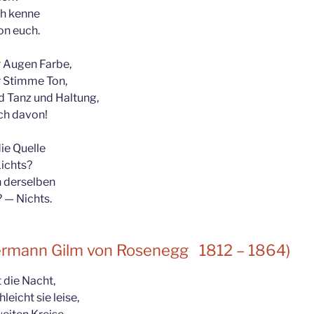
ich kenne
on euch.
r Augen Farbe,
r Stimme Ton,
d Tanz und Haltung,
ch davon!
die Quelle
Lichts?
 derselben
e? — Nichts.
ermann Gilm von Rosenegg 1812 – 1864)
 die Nacht,
eicht sie leise,