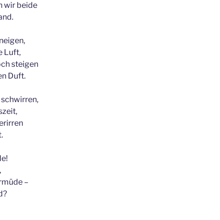
 wir beide
and.
 neigen,
 Luft,
och steigen
n Duft.
e schwirren,
szeit,
erirren
.
de!
,
ermüde –
d?