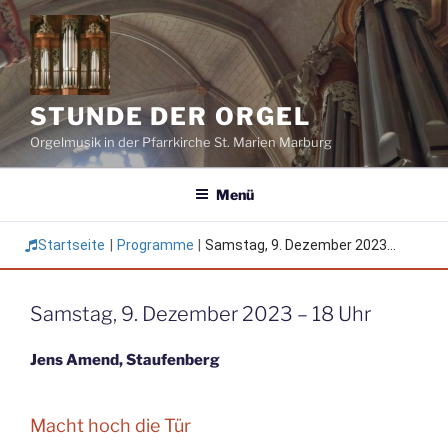
Zum
Inhalt
springen
STUNDE DER ORGEL
Orgelmusik in der Pfarrkirche St. Marien Marburg
Menü
Startseite
|
Programme
|
Samstag, 9. Dezember 2023...
Samstag, 9. Dezember 2023 – 18 Uhr
Jens Amend, Staufenberg
Macht hoch die Tür