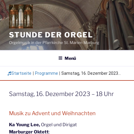
Zum
Inhalt
springen
STUNDE DER ORGEL
Orgelmusik in der Pfarrkirche St. Marien Marburg
Menü
Startseite
|
Programme
|
Samstag, 16. Dezember 2023...
Samstag, 16. Dezember 2023 – 18 Uhr
Musik zu Advent und Weihnachten
Ka Young Lee,
Orgel und Dirigat
Marburger Oktett
: