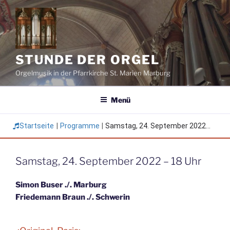
Zum
Inhalt
springen
STUNDE DER ORGEL
Orgelmusik in der Pfarrkirche St. Marien Marburg
Menü
Startseite
|
Programme
|
Samstag, 24. September 2022...
Samstag, 24. September 2022 – 18 Uhr
Simon Buser ./. Marburg
Friedemann Braun ./. Schwerin