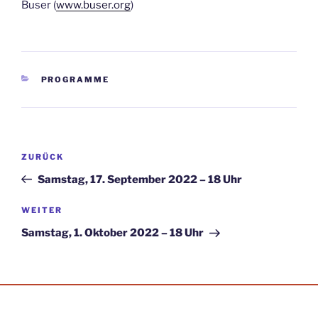
Buser (
www.buser.org
)
KATEGORIEN
PROGRAMME
Beitragsnavigation
Vorheriger
ZURÜCK
Beitrag
Samstag, 17. September 2022 – 18 Uhr
Nächster
WEITER
Beitrag
Samstag, 1. Oktober 2022 – 18 Uhr