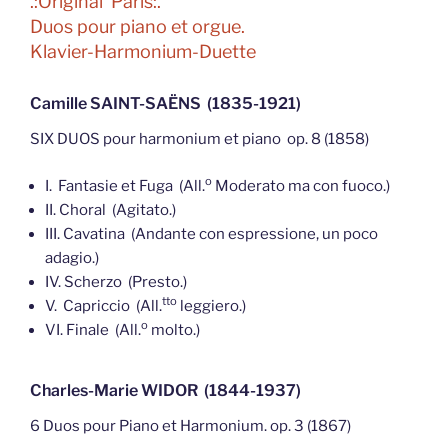
.:Original Paris:.
Duos pour piano et orgue.
Klavier-Harmonium-Duette
Camille SAINT-SAËNS (1835-1921)
SIX DUOS pour harmonium et piano op. 8 (1858)
o
I. Fantasie et Fuga (All.
Moderato ma con fuoco.)
II. Choral (Agitato.)
III. Cavatina (Andante con espressione, un poco
adagio.)
IV. Scherzo (Presto.)
tto
V. Capriccio (All.
leggiero.)
o
VI. Finale (All.
molto.)
Charles-Marie WIDOR (1844-1937)
6 Duos pour Piano et Harmonium. op. 3 (1867)