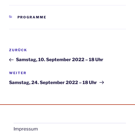
KATEGORIEN
PROGRAMME
Beitragsnavigation
Vorheriger
ZURÜCK
Beitrag
Samstag, 10. September 2022 – 18 Uhr
Nächster
WEITER
Beitrag
Samstag, 24. September 2022 – 18 Uhr
Impressum