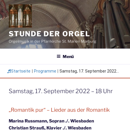
Zum
Inhalt
springen
STUNDE DER ORGEL
Orgelmusik in der Pfarrkirche St. Marien Marburg
Menü
Startseite
|
Programme
|
Samstag, 17. September 2022...
Samstag, 17. September 2022 – 18 Uhr
„Romantik pur“ – Lieder aus der Romantik
Marina Russmann, Sopran ./. Wiesbaden
Christian Strauß, Klavier ./. Wiesbaden