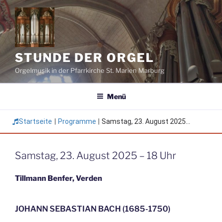
Zum
Inhalt
springen
STUNDE DER ORGEL
Orgelmusik in der Pfarrkirche St. Marien Marburg
Menü
Startseite
|
Programme
|
Samstag, 23. August 2025...
Samstag, 23. August 2025 – 18 Uhr
Tillmann Benfer, Verden
JOHANN SEBASTIAN BACH (1685-1750)