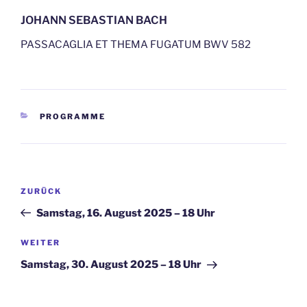
JOHANN SEBASTIAN BACH
PASSACAGLIA ET THEMA FUGATUM BWV 582
KATEGORIEN
PROGRAMME
Beitragsnavigation
Vorheriger
ZURÜCK
Beitrag
Samstag, 16. August 2025 – 18 Uhr
Nächster
WEITER
Beitrag
Samstag, 30. August 2025 – 18 Uhr