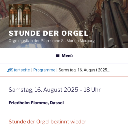
Zum
Inhalt
springen
STUNDE DER ORGEL
Orgelmusik in der Pfarrkirche St. Marien Marburg
Menü
Startseite
|
Programme
|
Samstag, 16. August 2025...
Samstag, 16. August 2025 – 18 Uhr
Friedhelm Flamme, Dassel
Stunde der Orgel beginnt wieder