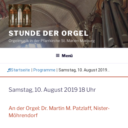
Zum
Inhalt
springen
STUNDE DER ORGEL
Orgelmusik in der Pfarrkirche St. Marien Marburg
Menü
Startseite
|
Programme
|
Samstag, 10. August 2019...
Samstag, 10. August 2019 18 Uhr
An der Orgel: Dr. Martin M. Patzlaff, Nister-
Möhrendorf