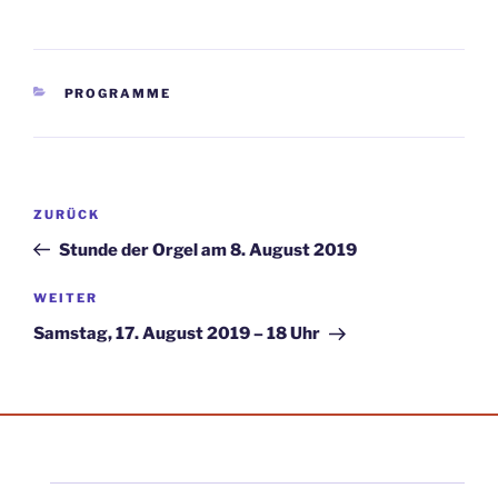
KATEGORIEN
PROGRAMME
Beitragsnavigation
Vorheriger
ZURÜCK
Beitrag
Stunde der Orgel am 8. August 2019
Nächster
WEITER
Beitrag
Samstag, 17. August 2019 – 18 Uhr