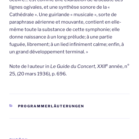
lignes ogivales, et une synthèse sonore de la «
Cathédrale ». Une guirlande « musicale », sorte de
paraphrase aérienne et mouvante, contient en elle-
même toute la substance de cette symphonie; elle
donne naissance à un long prélude; à une partie
fuguée, librement; à un lied infiniment calme; enfin, à
un grand développement terminal. »
‚
e
Note de l
auteur in
Le Guide du
Concert,
XXII
année, n°
25, (20 mars 1936), p. 696.
KATEGORIEN
PROGRAMMERLÄUTERUNGEN
Beitragsnavigation