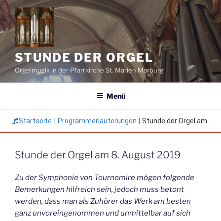
Zum
Inhalt
springen
STUNDE DER ORGEL
Orgelmusik in der Pfarrkirche St. Marien Marburg
Menü
Startseite
|
Programmerläuterungen
|
Stunde der Orgel am...
Stunde der Orgel am 8. August 2019
Zu der Symphonie von Tournemire mögen folgende
Bemerkungen hilfreich sein, jedoch muss betont
werden, dass man als Zuhörer das Werk am besten
ganz unvoreingenommen und unmittelbar auf sich