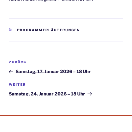
KATEGORIEN
PROGRAMMERLÄUTERUNGEN
Beitragsnavigation
Vorheriger
ZURÜCK
Beitrag
Samstag, 17. Januar 2026 – 18 Uhr
Nächster
WEITER
Beitrag
Samstag, 24. Januar 2026 – 18 Uhr