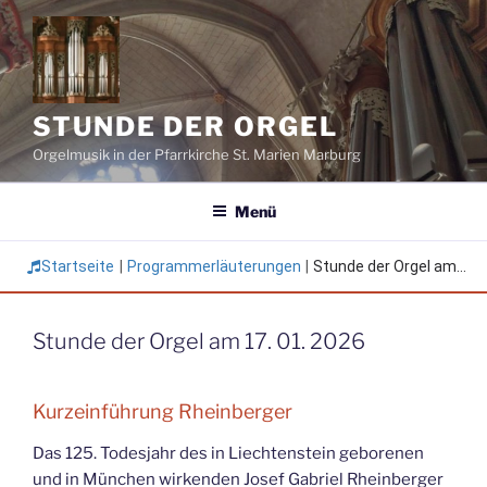
Zum
Inhalt
springen
STUNDE DER ORGEL
Orgelmusik in der Pfarrkirche St. Marien Marburg
Menü
Startseite
|
Programmerläuterungen
|
Stunde der Orgel am...
Stunde der Orgel am 17. 01. 2026
Kurzeinführung Rheinberger
Das 125. Todesjahr des in Liechtenstein geborenen
und in München wirkenden Josef Gabriel Rheinberger