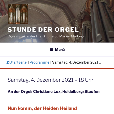
Zum
Inhalt
springen
STUNDE DER ORGEL
Orgelmusik in der Pfarrkirche St. Marien Marburg
Menü
Startseite
|
Programme
|
Samstag, 4. Dezember 2021...
Samstag, 4. Dezember 2021 – 18 Uhr
An der Orgel: Christiane Lux, Heidelberg/Staufen
Nun komm, der Heiden Heiland