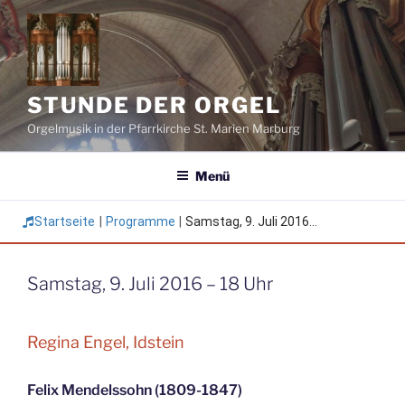
Zum
Inhalt
springen
STUNDE DER ORGEL
Orgelmusik in der Pfarrkirche St. Marien Marburg
Menü
Startseite
|
Programme
|
Samstag, 9. Juli 2016...
Samstag, 9. Juli 2016 – 18 Uhr
Regina Engel, Idstein
Felix Mendelssohn (1809-1847)