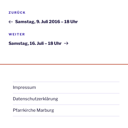
Beitragsnavigation
Vorheriger
ZURÜCK
Beitrag
Samstag, 9. Juli 2016 – 18 Uhr
Nächster
WEITER
Beitrag
Samstag, 16. Juli – 18 Uhr
Impressum
Datenschutzerklärung
Pfarrkirche Marburg