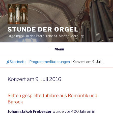
Zum
Inhalt
springen
STUNDE DER ORGEL
Orgelmusik in der Pfarrkirche St. Marien Marburg
Menü
Startseite
|
Programmerläuterungen
|
Konzert am 9. Juli...
Konzert am 9. Juli 2016
Selten gespielte Jubilare aus Romantik und
Barock
Johann Jakob Froberger
wurde vor 400 Jahren in