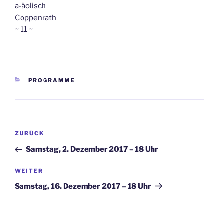
a-äolisch
Coppenrath
~ 11 ~
KATEGORIEN
PROGRAMME
Beitragsnavigation
Vorheriger
ZURÜCK
Beitrag
Samstag, 2. Dezember 2017 – 18 Uhr
Nächster
WEITER
Beitrag
Samstag, 16. Dezember 2017 – 18 Uhr