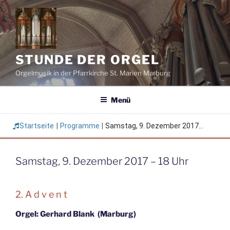
Zum
Inhalt
springen
STUNDE DER ORGEL
Orgelmusik in der Pfarrkirche St. Marien Marburg
Menü
Startseite
|
Programme
|
Samstag, 9. Dezember 2017...
Samstag, 9. Dezember 2017 – 18 Uhr
2. A d v e n t
Orgel: Gerhard Blank (Marburg)