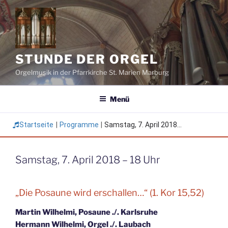
Zum
Inhalt
springen
STUNDE DER ORGEL
Orgelmusik in der Pfarrkirche St. Marien Marburg
Menü
Startseite
|
Programme
|
Samstag, 7. April 2018...
Samstag, 7. April 2018 – 18 Uhr
„Die Posaune wird erschallen…“ (1. Kor 15,52)
Martin Wilhelmi, Posaune ./. Karlsruhe
Hermann Wilhelmi, Orgel ./. Laubach