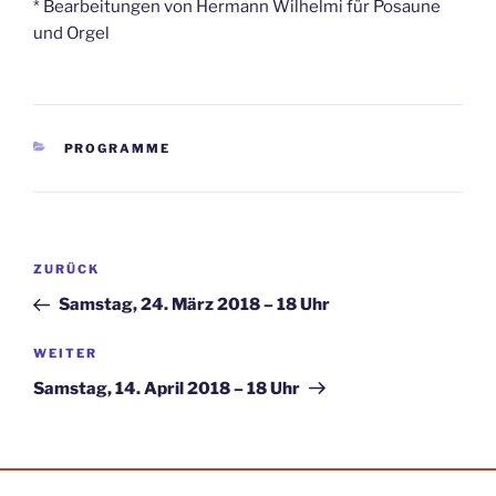
* Bearbeitungen von Hermann Wilhelmi für Posaune
und Orgel
KATEGORIEN
PROGRAMME
Beitragsnavigation
Vorheriger
ZURÜCK
Beitrag
Samstag, 24. März 2018 – 18 Uhr
Nächster
WEITER
Beitrag
Samstag, 14. April 2018 – 18 Uhr