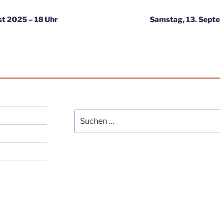
igation
t 2025 – 18 Uhr
Samstag, 13. Sept
Suche
nach: