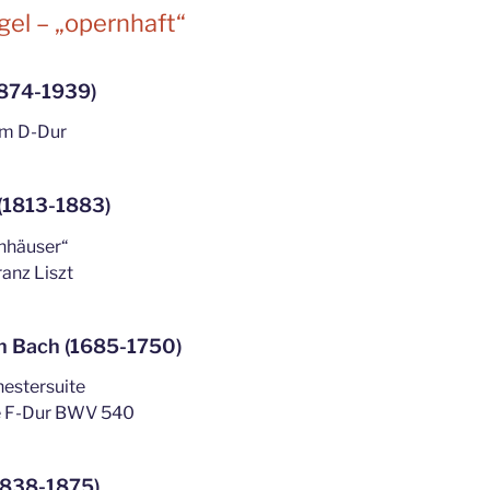
gel – „opernhaft“
1874-1939)
um D-Dur
(1813-1883)
nnhäuser“
ranz Liszt
n Bach (1685-1750)
hestersuite
e F-Dur BWV 540
1838-1875)