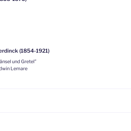
rdinck (1854-1921)
nsel und Gretel”
Edwin Lemare