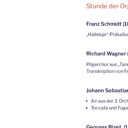
Stunde der Or
Franz Schmidt (
„Halleluja“-Präludi
Richard Wagner 
Pilgerchor aus „Ta
Transkription von F
Johann Sebastia
Air aus der 3. Orc
Toccata und Fug
Georges Bizet (