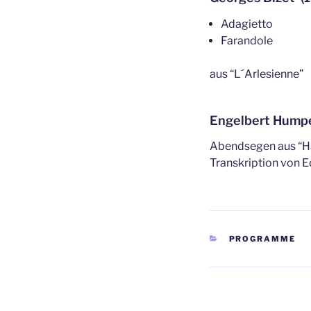
Adagietto
Farandole
aus “L´Arlesienne”
Engelbert Humpe
Abendsegen aus “Hä
Transkription von 
KATEGORIEN
PROGRAMME