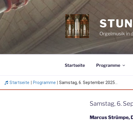
Zum
Inhalt
springen
STUN
Orgelmusik in 
Startseite
Programme
Startseite
|
Programme
|
Samstag, 6. September 2025...
Samstag, 6. Se
Marcus Strümpe, 