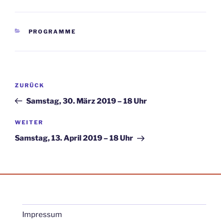
KATEGORIEN
PROGRAMME
Beitragsnavigation
Vorheriger
ZURÜCK
Beitrag
Samstag, 30. März 2019 – 18 Uhr
Nächster
WEITER
Beitrag
Samstag, 13. April 2019 – 18 Uhr
Impressum