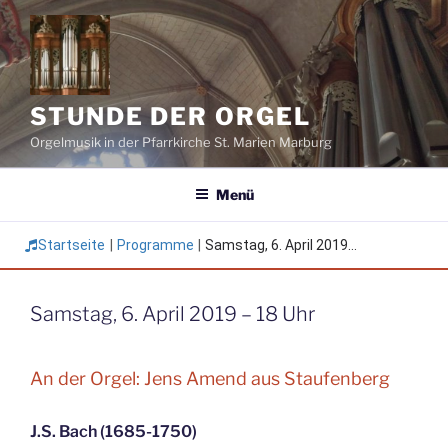
Zum
Inhalt
springen
STUNDE DER ORGEL
Orgelmusik in der Pfarrkirche St. Marien Marburg
Menü
Startseite
|
Programme
|
Samstag, 6. April 2019...
Samstag, 6. April 2019 – 18 Uhr
An der Orgel: Jens Amend aus Staufenberg
J.S. Bach (1685-1750)