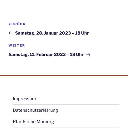
Beitragsnavigation
Vorheriger
ZURÜCK
Beitrag
Samstag, 28. Januar 2023 – 18 Uhr
Nächster
WEITER
Beitrag
Samstag, 11. Februar 2023 – 18 Uhr
Impressum
Datenschutzerklärung
Pfarrkirche Marburg