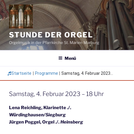
Zum
Inhalt
springen
STUNDE DER ORGEL
Orgelmusik in der Pfarrkirche St. Marien Marburg
Menü
Startseite
|
Programme
|
Samstag, 4. Februar 2023...
Samstag, 4. Februar 2023 – 18 Uhr
Lena Reichling, Klarinette ./.
Würdinghausen/Siegburg
Jürgen Poggel, Orgel ./.
Heinsberg