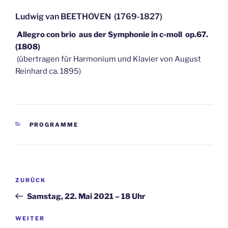
Ludwig van BEETHOVEN (1769-1827)
Allegro con brio aus der Symphonie in c-moll op.67.
(1808)
(übertragen für Harmonium und Klavier von August
Reinhard ca. 1895)
KATEGORIEN
PROGRAMME
Beitragsnavigation
Vorheriger
ZURÜCK
Beitrag
Samstag, 22. Mai 2021 – 18 Uhr
Nächster
WEITER