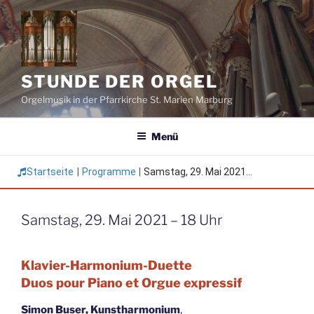
Zum
Inhalt
springen
STUNDE DER ORGEL
Orgelmusik in der Pfarrkirche St. Marien Marburg
Menü
Startseite
|
Programme
|
Samstag, 29. Mai 2021...
Samstag, 29. Mai 2021 – 18 Uhr
Klavier-Harmonium-Duette
Duos pour Piano et Orgue expressif
Simon Buser, Kunstharmonium
,