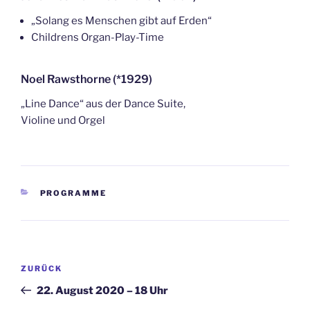
„Solang es Menschen gibt auf Erden“
Childrens Organ-Play-Time
Noel Rawsthorne (*1929)
„Line Dance“ aus der Dance Suite,
Violine und Orgel
KATEGORIEN
PROGRAMME
Beitragsnavigation
Vorheriger
ZURÜCK
Beitrag
22. August 2020 – 18 Uhr