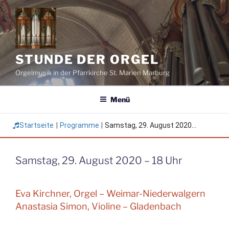
Zum
Inhalt
springen
STUNDE DER ORGEL
Orgelmusik in der Pfarrkirche St. Marien Marburg
Menü
Startseite
|
Programme
|
Samstag, 29. August 2020...
Samstag, 29. August 2020 – 18 Uhr
Eva Kirchner, Orgel – Weimar-Niederwalgern
Anastasia Simon, Violine – Gladenbach