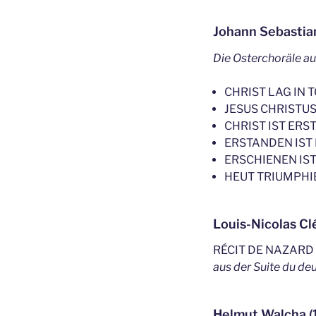
Johann Sebastia
Die Osterchoräle a
CHRIST LAG IN
JESUS CHRISTU
CHRIST IST ERST
ERSTANDEN IST 
ERSCHIENEN IST
HEUT TRIUMPHI
Louis-Nicolas C
RÉCIT DE NAZARD
aus der Suite du de
Helmut Walcha (