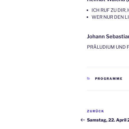
ICH RUF ZU DIR,
WER NUR DEN L
Johann Sebastia
PRÄLUDIUM UND 
KATEGORIEN
PROGRAMME
Beitragsnav
Vorheriger
ZURÜCK
Beitrag
Samstag, 22. April 