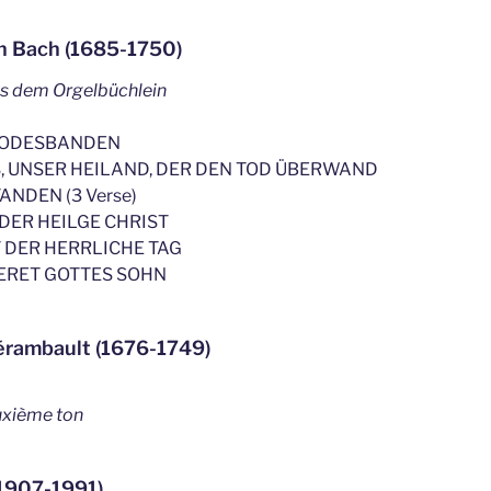
n Bach (1685-1750)
us dem Orgelbüchlein
 TODESBANDEN
S, UNSER HEILAND, DER DEN TOD ÜBERWAND
ANDEN (3 Verse)
DER HEILGE CHRIST
 DER HERRLICHE TAG
ERET GOTTES SOHN
lérambault (1676-1749)
uxième ton
1907-1991)