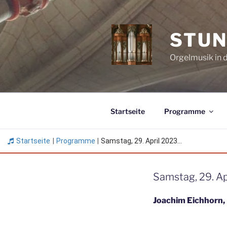
Zum
Inhalt
springen
STUN
Orgelmusik in 
Startseite
Programme
Startseite
|
Programme
|
Samstag, 29. April 2023...
Samstag, 29. Ap
Joachim Eichhorn,