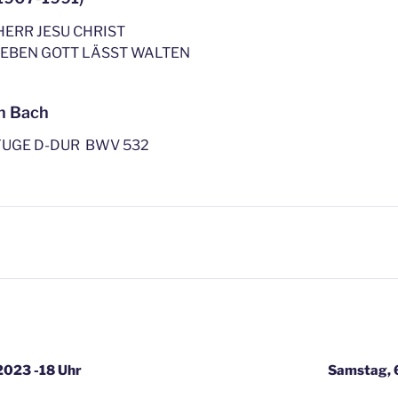
 HERR JESU CHRIST
IEBEN GOTT LÄSST WALTEN
n Bach
FUGE D-DUR BWV 532
igation
2023 -18 Uhr
Samstag, 6