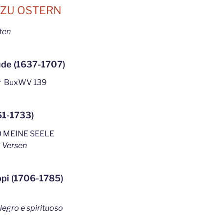
ZU OSTERN
ten
ude (1637-1707)
 BuxWV 139
61-1733)
O MEINE SEELE
2 Versen
ppi (1706-1785)
legro e spirituoso