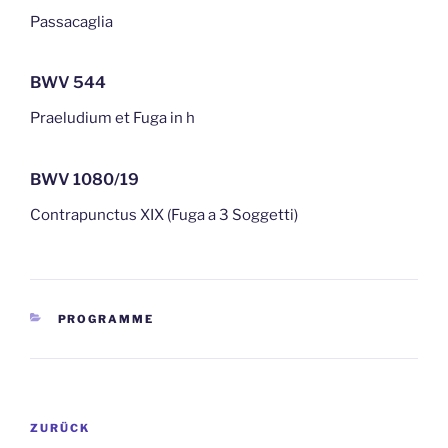
Passacaglia
BWV 544
Praeludium et Fuga in h
BWV 1080/19
Contrapunctus XIX (Fuga a 3 Soggetti)
KATEGORIEN
PROGRAMME
Beitragsnavigation
Vorheriger
ZURÜCK