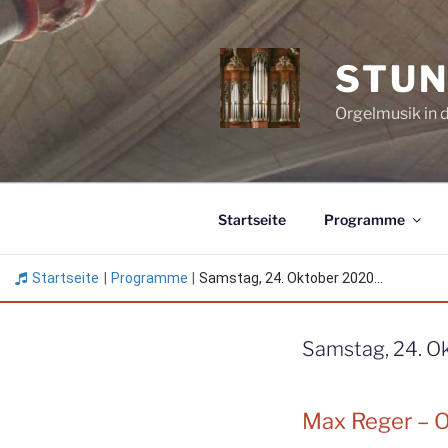
Zum
Inhalt
springen
STUN
Orgelmusik in 
Startseite
Programme
Startseite
|
Programme
|
Samstag, 24. Oktober 2020...
Samstag, 24. O
Max Reger – O