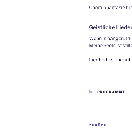
Choralphantasie für
Geistliche Liede
Wenn in bangen, tr
Meine Seele ist still
Liedtexte siehe unt
KATEGORIEN
PROGRAMME
Beitragsnav
Vorheriger
ZURÜCK