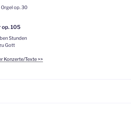
 Orgel op. 30
r op. 105
üben Stunden
 zu Gott
er Konzerte/Texte >>
igation