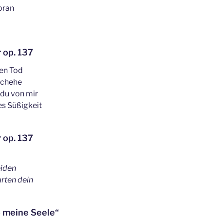
pran
 op. 137
gen Tod
eschehe
 du von mir
es Süßigkeit
 op. 137
eiden
arten dein
 o meine Seele“