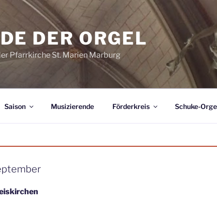
DE DER ORGEL
der Pfarrkirche St. Marien Marburg
Saison
Musizierende
Förderkreis
Schuke-Orge
September
eiskirchen