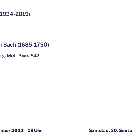
(1934-2019)
n Bach (1685-1750)
in g-Moll, BWV 542
igation
mber 2023 – 18 Uhr
Samstag, 30. Septe