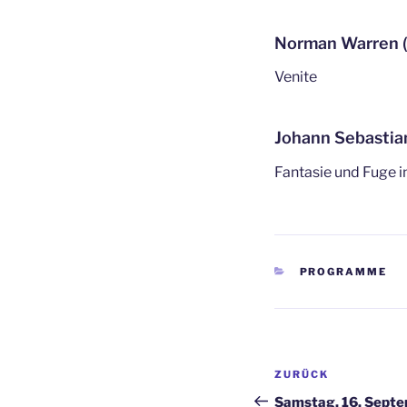
Norman Warren 
Venite
Johann Sebastia
Fantasie und Fuge 
KATEGORIEN
PROGRAMME
Beitragsnav
Vorheriger
ZURÜCK
Beitrag
Samstag, 16. Septe