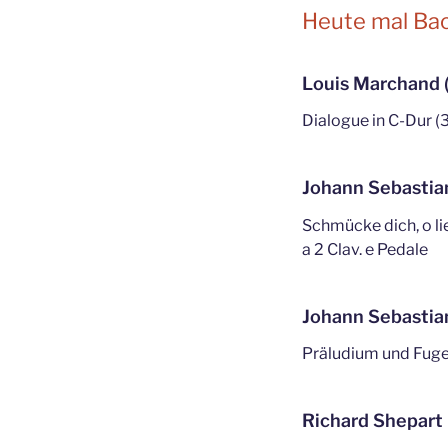
Heute mal Bac
Louis Marchand 
Dialogue in C-Dur (3
Johann Sebastia
Schmücke dich, o l
a 2 Clav. e Pedale
Johann Sebastia
Präludium und Fuge
Richard Shepart