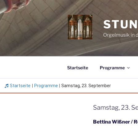
Zum
Inhalt
springen
STUN
Orgelmusik in 
Startseite
Programme
Startseite
|
Programme
|
Samstag, 23. September
Samstag, 23. 
Bettina Wißner / R