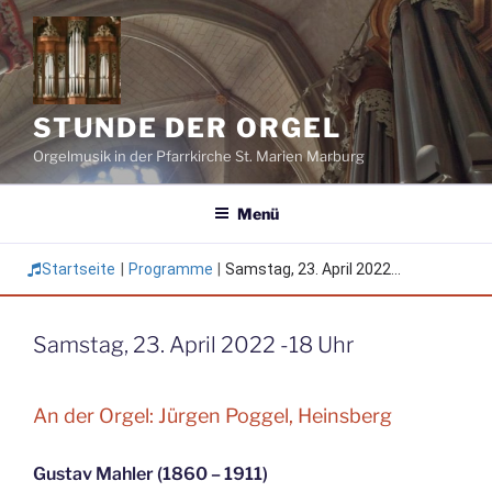
Zum
Inhalt
springen
STUNDE DER ORGEL
Orgelmusik in der Pfarrkirche St. Marien Marburg
Menü
Startseite
|
Programme
|
Samstag, 23. April 2022...
Samstag, 23. April 2022 -18 Uhr
An der Orgel: Jürgen Poggel, Heinsberg
Gustav Mahler (1860 – 1911)