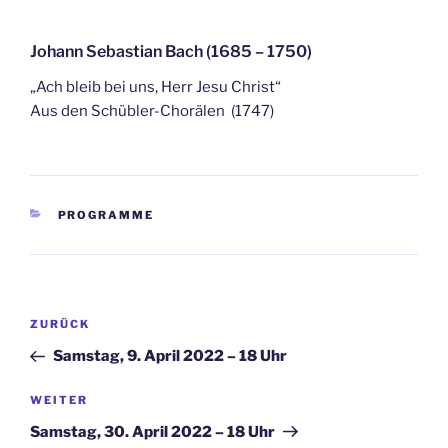
Johann Sebastian Bach (1685 – 1750)
„Ach bleib bei uns, Herr Jesu Christ“
Aus den Schübler-Chorälen (1747)
KATEGORIEN
PROGRAMME
Beitragsnavigation
Vorheriger
ZURÜCK
Beitrag
Samstag, 9. April 2022 – 18 Uhr
Nächster
WEITER
Beitrag
Samstag, 30. April 2022 – 18 Uhr