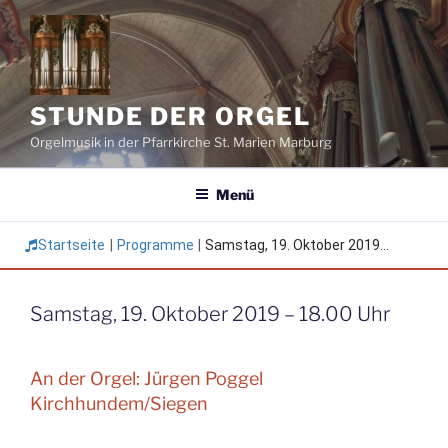
Zum
Inhalt
springen
STUNDE DER ORGEL
Orgelmusik in der Pfarrkirche St. Marien Marburg
Menü
Startseite
|
Programme
|
Samstag, 19. Oktober 2019...
Samstag, 19. Oktober 2019 – 18.00 Uhr
An der Orgel: Jürgen Poggel
Kirchhundem/Siegen