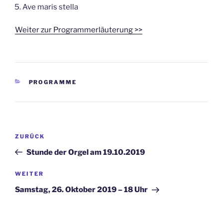
Ave maris stella
Weiter zur Programmerläuterung >>
KATEGORIEN
PROGRAMME
Beitragsnavigation
Vorheriger
ZURÜCK
Beitrag
Stunde der Orgel am 19.10.2019
Nächster
WEITER
Beitrag
Samstag, 26. Oktober 2019 – 18 Uhr