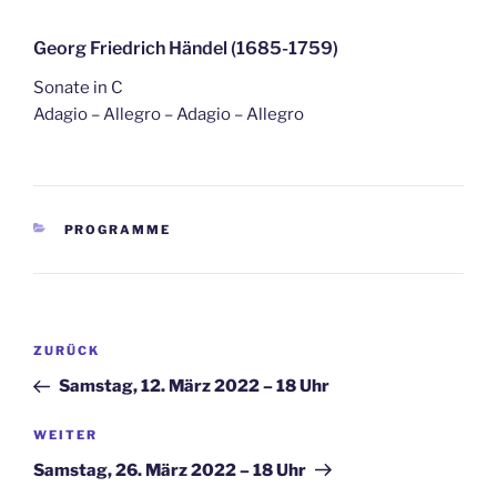
Georg Friedrich Händel (1685-1759)
Sonate in C
Adagio – Allegro – Adagio – Allegro
KATEGORIEN
PROGRAMME
Beitragsnavigation
Vorheriger
ZURÜCK
Beitrag
Samstag, 12. März 2022 – 18 Uhr
Nächster
WEITER
Beitrag
Samstag, 26. März 2022 – 18 Uhr