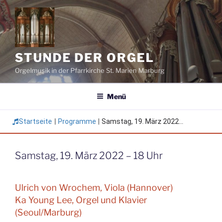
Zum
Inhalt
springen
STUNDE DER ORGEL
Orgelmusik in der Pfarrkirche St. Marien Marburg
Menü
Startseite
|
Programme
|
Samstag, 19. März 2022...
Samstag, 19. März 2022 – 18 Uhr
Ulrich von Wrochem, Viola (Hannover)
Ka Young Lee, Orgel und Klavier
(Seoul/Marburg)