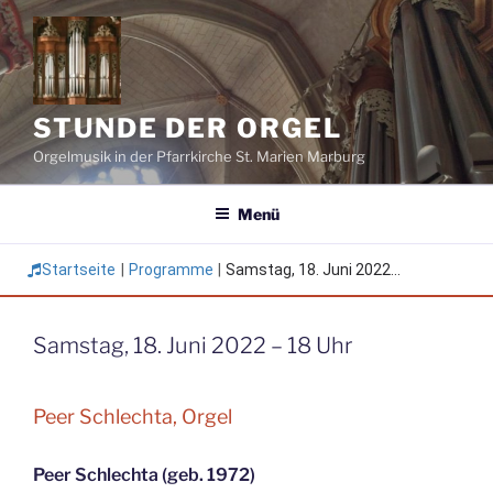
Zum
Inhalt
springen
STUNDE DER ORGEL
Orgelmusik in der Pfarrkirche St. Marien Marburg
Menü
Startseite
|
Programme
|
Samstag, 18. Juni 2022...
Samstag, 18. Juni 2022 – 18 Uhr
Peer Schlechta, Orgel
Peer Schlechta (geb. 1972)