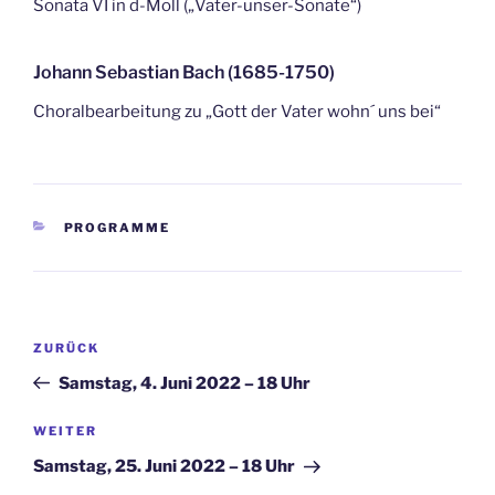
Sonata VI in d-Moll („Vater-unser-Sonate“)
Johann Sebastian Bach (1685-1750)
Choralbearbeitung zu „Gott der Vater wohn´ uns bei“
KATEGORIEN
PROGRAMME
Beitragsnavigation
Vorheriger
ZURÜCK
Beitrag
Samstag, 4. Juni 2022 – 18 Uhr
Nächster
WEITER
Beitrag
Samstag, 25. Juni 2022 – 18 Uhr