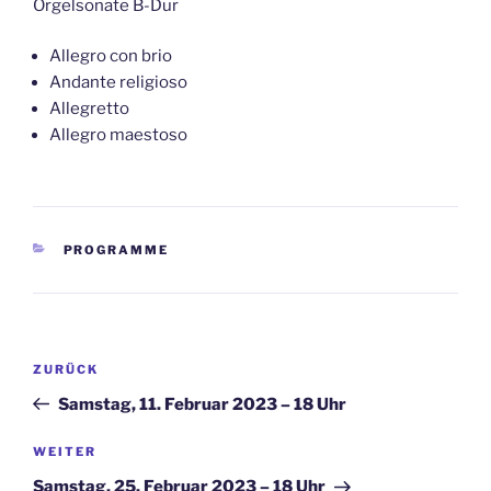
Orgelsonate B-Dur
Allegro con brio
Andante religioso
Allegretto
Allegro maestoso
KATEGORIEN
PROGRAMME
Beitragsnavigation
Vorheriger
ZURÜCK
Beitrag
Samstag, 11. Februar 2023 – 18 Uhr
Nächster
WEITER
Beitrag
Samstag, 25. Februar 2023 – 18 Uhr