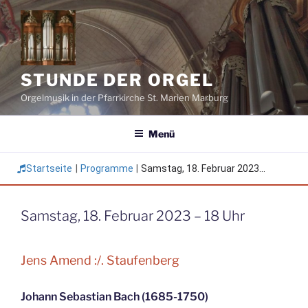
Zum
Inhalt
springen
STUNDE DER ORGEL
Orgelmusik in der Pfarrkirche St. Marien Marburg
Menü
Startseite
|
Programme
|
Samstag, 18. Februar 2023...
Samstag, 18. Februar 2023 – 18 Uhr
Jens Amend :/. Staufenberg
Johann Sebastian Bach (1685-1750)