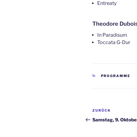
Entreaty
Theodore Dubois
In Paradisum
Toccata G-Dur
KATEGORIEN
PROGRAMME
Beitragsnav
Vorheriger
ZURÜCK
Beitrag
Samstag, 9. Oktobe