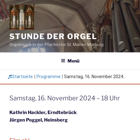
Zum
Inhalt
springen
STUNDE DER ORGEL
Orgelmusik in der Pfarrkirche St. Marien Marburg
Menü
Startseite
|
Programme
|
Samstag, 16. November 2024...
Samstag, 16. November 2024 – 18 Uhr
Kathrin Hackler, Erndtebrück
Jürgen Poggel, Heinsberg