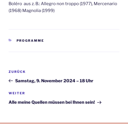
Boléro aus z. B.: Allegro non troppo (1977), Mercenario
(1968) Magnolia (1999)
KATEGORIEN
PROGRAMME
Beitragsnavigation
Vorheriger
ZURÜCK
Beitrag
Samstag, 9. November 2024 – 18 Uhr
Nächster
WEITER
Beitrag
Alle meine Quellen müssen bei Ihnen sein!