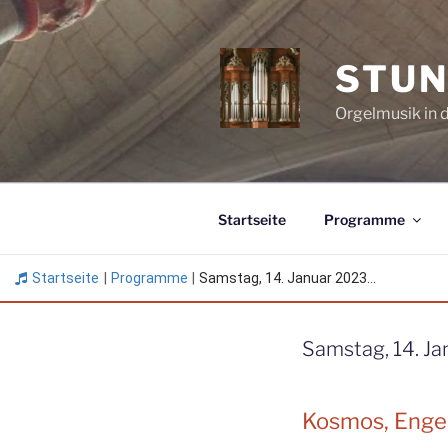
Zum
Inhalt
springen
STUN
Orgelmusik in 
Startseite
Programme
Startseite
|
Programme
|
Samstag, 14. Januar 2023...
Samstag, 14. Ja
Kosmos, Enge