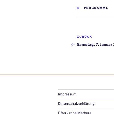
KATEGORIEN
PROGRAMME
Beitragsnav
Vorheriger
ZURÜCK
Beitrag
Samstag, 7. Januar
Impressum
Datenschutzerklärung
Pfarrkirche Marburg