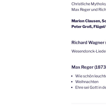
Christliche Mythol
Max Reger und Ric
Marion Clausen, S
Peter Groß, Flügel
Richard Wagner 
Wesendonck-Liede
Max Reger (1873
Wie schön leucht
Weihnachten
Ehre sei Gott in 