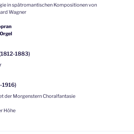
ogie in spätromantischen Kompositionen von
hard Wagner
opran
/Orgel
(1812-1883)
r
-1916)
et der Morgenstern Choralfantasie
der Höhe