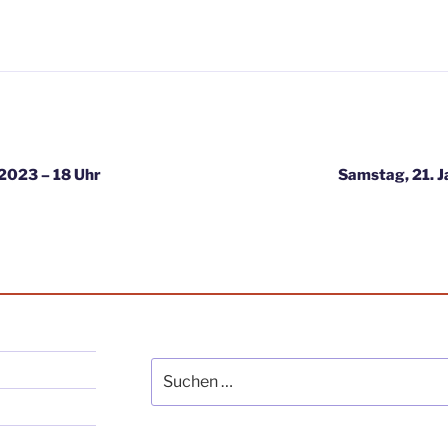
igation
 2023 – 18 Uhr
Samstag, 21. J
Suche
nach: