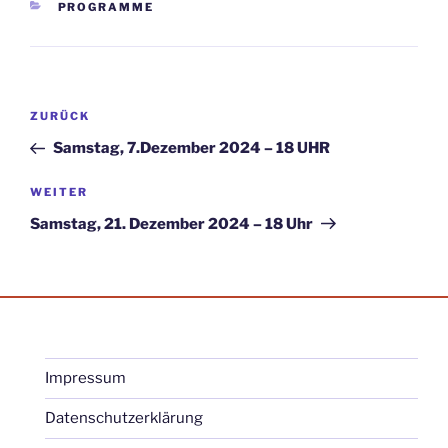
KATEGORIEN
PROGRAMME
Beitragsnavigation
Vorheriger
ZURÜCK
Beitrag
Samstag, 7.Dezember 2024 – 18 UHR
Nächster
WEITER
Beitrag
Samstag, 21. Dezember 2024 – 18 Uhr
Impressum
Datenschutzerklärung