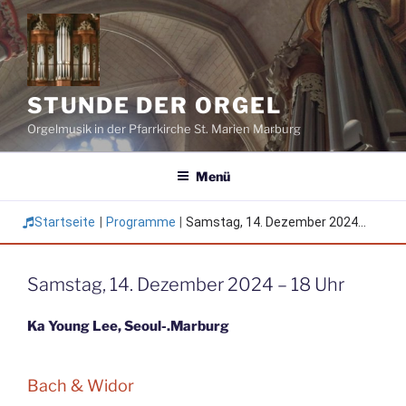
Zum
Inhalt
springen
STUNDE DER ORGEL
Orgelmusik in der Pfarrkirche St. Marien Marburg
Menü
Startseite
|
Programme
|
Samstag, 14. Dezember 2024...
Samstag, 14. Dezember 2024 – 18 Uhr
Ka Young Lee, Seoul-.Marburg
Bach & Widor