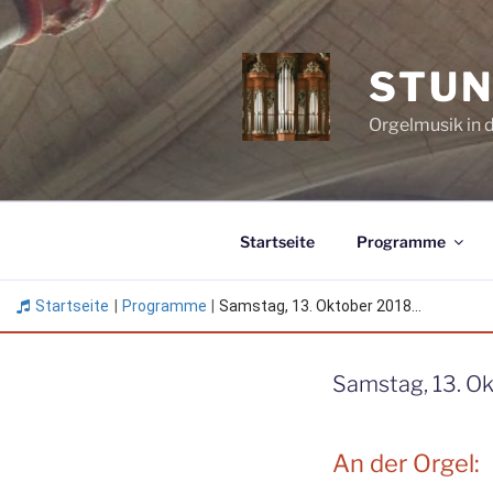
Zum
Inhalt
springen
STUN
Orgelmusik in 
Startseite
Programme
Startseite
|
Programme
|
Samstag, 13. Oktober 2018...
Samstag, 13. Ok
An der Orgel: