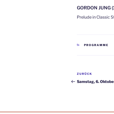
GORDON JUNG (
Prelude in Classic S
KATEGORIEN
PROGRAMME
Beitragsnav
Vorheriger
ZURÜCK
Beitrag
Samstag, 6. Oktobe