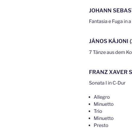
JOHANN SEBAST
Fantasia e Fuga in 
JÁNOS KÁJONI (
7 Tänze aus dem Ko
FRANZ XAVER S
Sonata I in C-Dur
Allegro
Minuetto
Trio
Minuetto
Presto