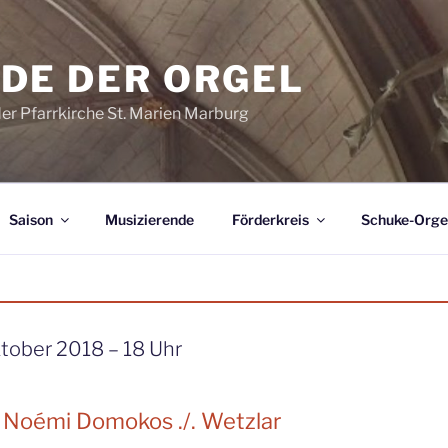
DE DER ORGEL
der Pfarrkirche St. Marien Marburg
Saison
Musizierende
Förderkreis
Schuke-Orge
tober 2018 – 18 Uhr
 Noémi Domokos ./. Wetzlar