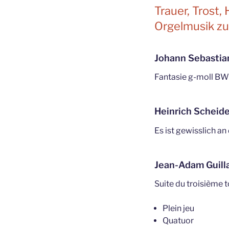
Trauer, Trost,
Orgelmusik zu
Johann Sebastia
Fantasie g-moll B
Heinrich Scheid
Es ist gewisslich an 
Jean-Adam Guill
Suite du troisième 
Plein jeu
Quatuor