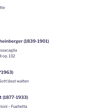
tte
Rheinberger (1839-1901)
assacaglia
l op. 132
(*1963)
Gott lässt walten
rt (1877-1933)
ioni – Fughetta