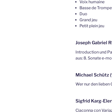
Voix humaine
Basse de Trompe
Duo
Grand jeu
Petit plein jeu
Joseph Gabriel 
Introduction und P
aus: 8. Sonate e-mol
Michael Schütz 
Wer nur den lieben 
Sigfrid Karg-Ele
Ciaconna con Variaz