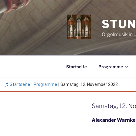
Zum
Inhalt
springen
STUN
Orgelmusik in 
Startseite
Programme
Startseite
|
Programme
|
Samstag, 12. November 2022...
Samstag, 12. N
Alexander Warnke