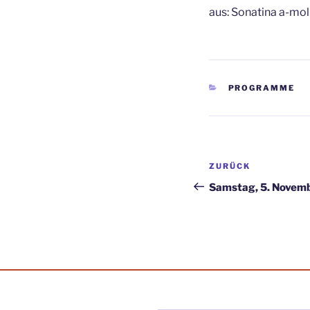
aus: Sonatina a-moll
KATEGORIEN
PROGRAMME
Beitragsnav
Vorheriger
ZURÜCK
Beitrag
Samstag, 5. Novemb