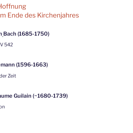
 Hoffnung
m Ende des Kirchenjahres
n
Bach (1685-1750)
WV 542
emann (1596-1663)
der Zeit
aume Guilain (~1680-1739)
ton