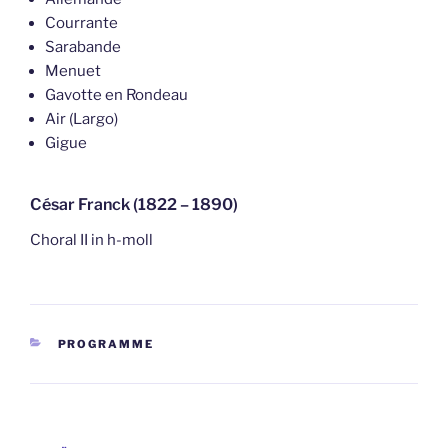
Courrante
Sarabande
Menuet
Gavotte en Rondeau
Air (Largo)
Gigue
César Franck (1822 – 1890)
Choral II in h-moll
KATEGORIEN
PROGRAMME
Beitragsnavigation