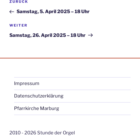
Vorheriger
ZURÜCK
Beitrag
Samstag, 5. April 2025 – 18 Uhr
Nächster
WEITER
Beitrag
Samstag, 26. April 2025 – 18 Uhr
Impressum
Datenschutzerklärung
Pfarrkirche Marburg
2010 - 2026 Stunde der Orgel