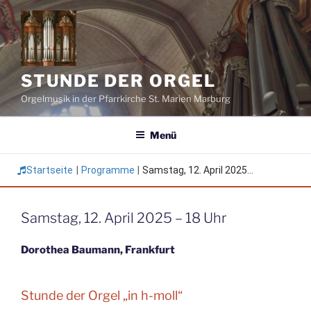
Zum
Inhalt
springen
STUNDE DER ORGEL
Orgelmusik in der Pfarrkirche St. Marien Marburg
Menü
Startseite
|
Programme
|
Samstag, 12. April 2025...
Samstag, 12. April 2025 – 18 Uhr
Dorothea Baumann, Frankfurt
Stunde der Orgel „in h-moll“