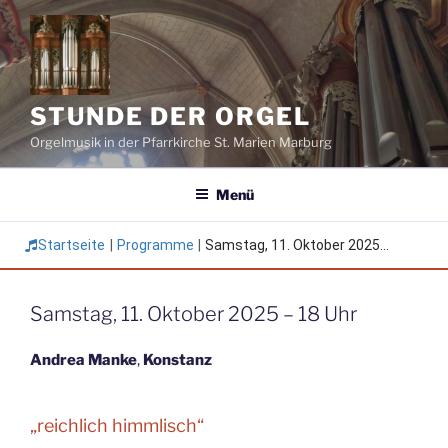
Zum
Inhalt
springen
STUNDE DER ORGEL
Orgelmusik in der Pfarrkirche St. Marien Marburg
Menü
Startseite
|
Programme
|
Samstag, 11. Oktober 2025...
Samstag, 11. Oktober 2025 – 18 Uhr
Andrea Manke
,
Konstanz
„reichlich himmlisch“