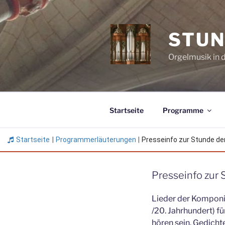
Zum
Inhalt
springen
STUN
Orgelmusik in 
Startseite
Programme
Startseite
|
Programmerläuterungen
|
Presseinfo zur Stunde der.
Presseinfo zur 
Lieder der Komponi
/20. Jahrhundert) f
hören sein. Gedichte