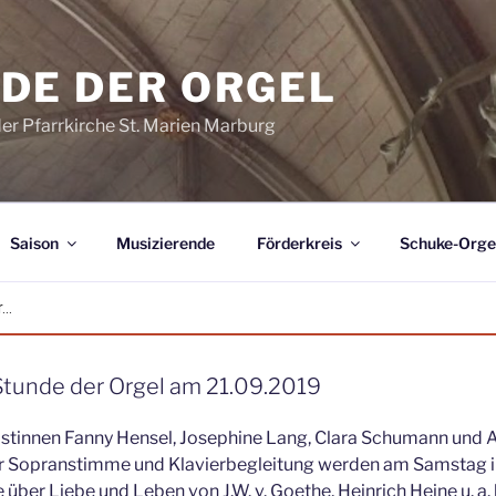
DE DER ORGEL
der Pfarrkirche St. Marien Marburg
Saison
Musizierende
Förderkreis
Schuke-Orge
..
Stunde der Orgel am 21.09.2019
stinnen Fanny Hensel, Josephine Lang, Clara Schumann und A
ür Sopranstimme und Klavierbegleitung werden am Samstag in
 über Liebe und Leben von J.W. v. Goethe, Heinrich Heine u. a. 