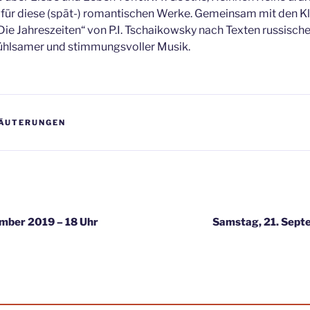
e für diese (spät-) romantischen Werke. Gemeinsam mit den Kl
ie Jahreszeiten“ von P.I. Tschaikowsky nach Texten russische
fühlsamer und stimmungsvoller Musik.
ÄUTERUNGEN
igation
mber 2019 – 18 Uhr
Samstag, 21. Sept