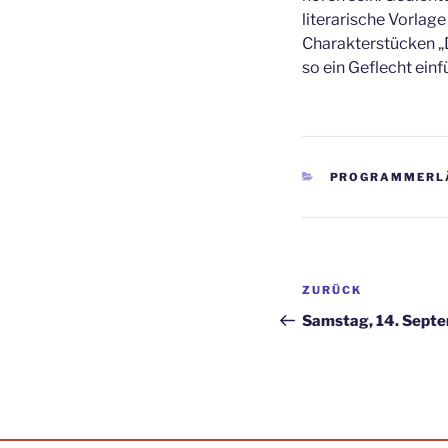
literarische Vorlag
Charakterstücken „D
so ein Geflecht ein
KATEGORIEN
PROGRAMMERL
Beitragsnav
Vorheriger
ZURÜCK
Beitrag
Samstag, 14. Septe