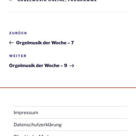
Beitragsnavigation
Vorheriger
ZURÜCK
Beitrag
Orgelmusik der Woche – 7
Nächster
WEITER
Beitrag
Orgelmusik der Woche – 9
Impressum
Datenschutzerklärung