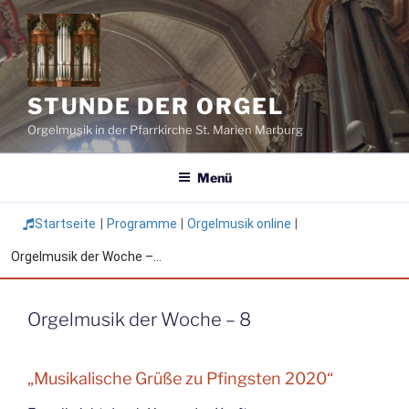
Zum
Inhalt
springen
STUNDE DER ORGEL
Orgelmusik in der Pfarrkirche St. Marien Marburg
Menü
Startseite
|
Programme
|
Orgelmusik online
|
Orgelmusik der Woche –...
Orgelmusik der Woche – 8
„Musikalische Grüße zu Pfingsten 2020“