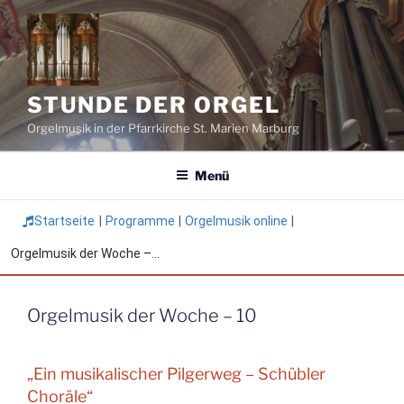
Zum
Inhalt
springen
STUNDE DER ORGEL
Orgelmusik in der Pfarrkirche St. Marien Marburg
Menü
Startseite
|
Programme
|
Orgelmusik online
|
Orgelmusik der Woche –...
Orgelmusik der Woche – 10
„Ein musikalischer Pilgerweg – Schübler
Choräle“