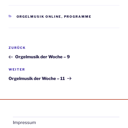
KATEGORIEN
ORGELMUSIK ONLINE
,
PROGRAMME
Beitragsnavigation
Vorheriger
ZURÜCK
Beitrag
Orgelmusik der Woche – 9
Nächster
WEITER
Beitrag
Orgelmusik der Woche – 11
Impressum