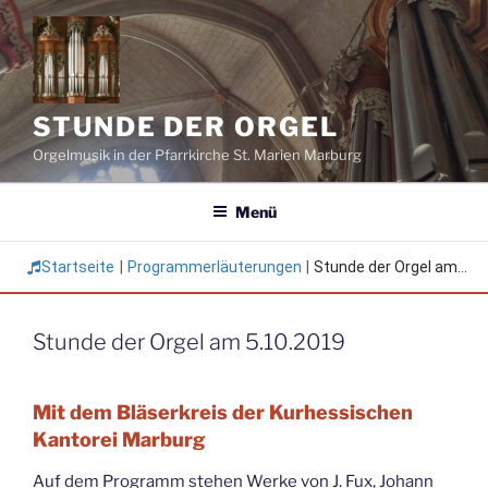
Zum
Inhalt
springen
STUNDE DER ORGEL
Orgelmusik in der Pfarrkirche St. Marien Marburg
Menü
Startseite
|
Programmerläuterungen
|
Stunde der Orgel am...
Stunde der Orgel am 5.10.2019
Mit dem Bläserkreis der Kurhessischen
Kantorei Marburg
Auf dem Programm stehen Werke von J. Fux, Johann