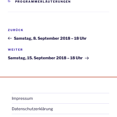
KATEGORIEN
PROGRAMMERLÄUTERUNGEN
Beitragsnavigation
Vorheriger
ZURÜCK
Beitrag
Samstag, 8. September 2018 – 18 Uhr
Nächster
WEITER
Beitrag
Samstag, 15. September 2018 – 18 Uhr
Impressum
Datenschutzerklärung