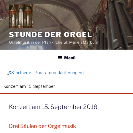
Zum
Inhalt
springen
STUNDE DER ORGEL
Orgelmusik in der Pfarrkirche St. Marien Marburg
Menü
Startseite
|
Programmerläuterungen
|
Konzert am 15. September...
Konzert am 15. September 2018
Drei Säulen der Orgelmusik